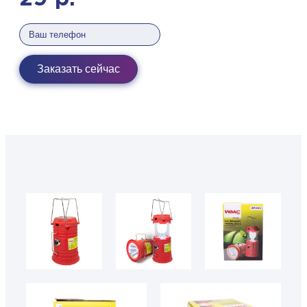
Заказать сейчас
50611 3
50611
50611 7