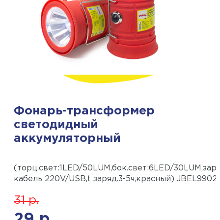
Фонарь-трансформер
светодидный
аккумуляторный
(торц.свет:1LED/50LUM,бок.свет:6LED/30LUM,заря
кабель 220V/USB,t заряд.3-5ч,красный) JBEL9902
31
р.
29
р.