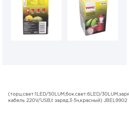
50611 6
50611 5
(торц.свет:1LED/50LUM,бок.свет:6LED/30LUM,заря
кабель 220V/USB,t заряд.3-5ч,красный) JBEL9902