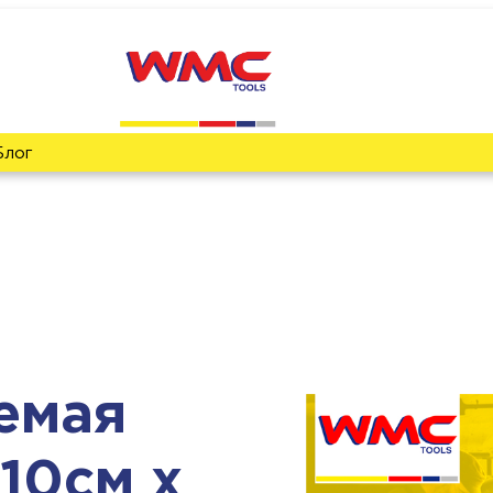
Блог
емая
10см х