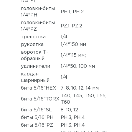
1/4"SL
головки-биты
РН.1, РН.2
1/4"РН
головки-биты
PZ.1, PZ.2
1/4"PZ
трещотка
1/4"
рукоятка
1/4"150 мм
вороток Т-
1/4"115 мм;
образный
удлинители
1/4"50, 100 мм
кардан
1/4"
шарнирный
бита 5/16"HEX
7, 8, 10, 12, 14 мм
Т40, Т45, Т50, Т55,
бита 5/16"TORX
Т60
бита 5/16"SL
8, 10, 12
биты 5/16"PH
PH.3, PH.4
биты 5/16"PZ
PH.3, PH.4