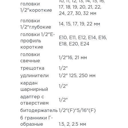
10, 11, 12, 13, 14, 15, 16,
головки
17, 18, 19, 20, 21, 22,
1/2"короткие
24, 27, 30, 32 мм
головки
14, 15, 17, 19, 22 мм
1/2"глубокие
головки 1/2"Е-
Е10, Е11, Е12, Е14, Е16,
профиль
Е18, Е20, Е24
короткие
головки
1/2"16, 21 мм
свечные
трещотка
1/2"
удлинители
1/2" 125, 250 мм
кардан
1/2"
шарнирный
адаптер с
1/2"
отверстием
битодержатель
1/2"(F)*5/16"(F)
6 гранники Г-
образные
1.5, 2, 2.5 мм