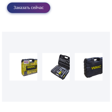
Заказать сейчас
47693 1
47693
47693 2