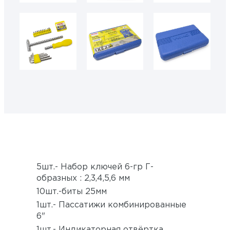
50601 2
50601 1
50601 4
50601 5
50601 6
50601 3
5шт.- Набор ключей 6-гр Г-
образных : 2,3,4,5,6 мм
10шт.-биты 25мм
1шт.- Пассатижи комбинированные
6"
1шт.- Индикаторная отвёртка