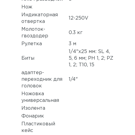
Нож
Индикаторная
12-250V
отвертка
Молоток-
0.3 кг
гвоздодер
Рулетка
3 м
1/4"х25 мм: SL 4,
Биты
5, 6 мм; PH 1, 2; PZ
1, 2; Т10, 15
адаптер-
переходник для
1/4"
головок
Ножовка
универсальная
Изолента
Фонарик
Пластиковый
кейс