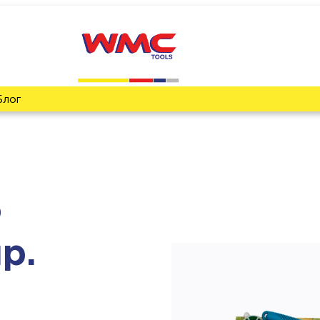
Блог
о
р.