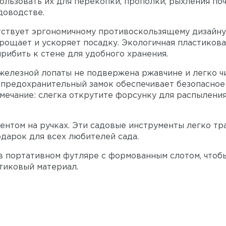
льзовать их для перекопки, прополки, рыхления почв
доводстве.
тствует эргономичному противоскользящему дизайну
прощает и ускоряет посадку. Экологичная пластикова
рибить к стене для удобного хранения.
елезной лопаты не подвержена ржавчине и легко чис
 предохранительный замок обеспечивает безопасное
мечание: слегка открутите форсунку для распылени
ентом на ручках. Эти садовые инструменты легко тр
одарок для всех любителей сада.
в портативном футляре с формованным слотом, чтоб
тиковый материал.