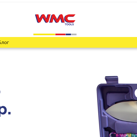
Блог
о
р.