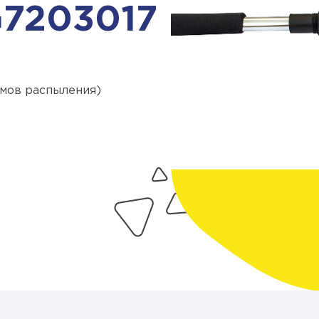
G7203017
имов распыления)