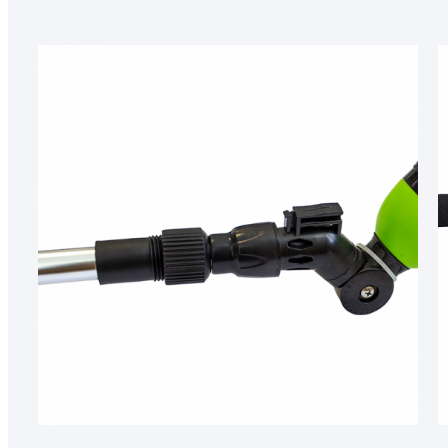
50064 2
5