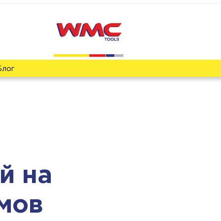
Блог
й на
мов