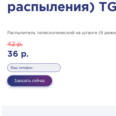
распыления) T
Распылитель телескопический на штанге (6 реж
42
р.
36
р.
Заказать сейчас