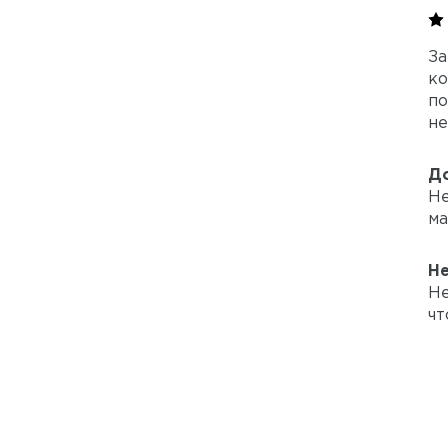
За
ко
по
не
Д
Не
ма
Н
Не
чт