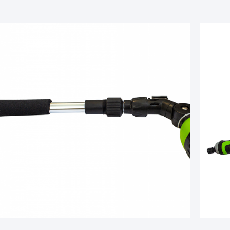
0064 1
50064