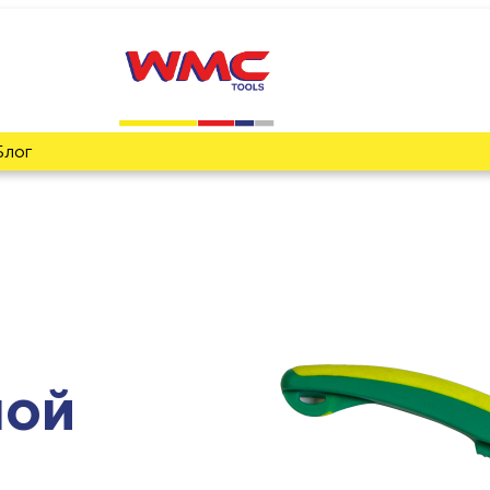
Блог
ной