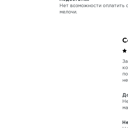
Нет возможности оплатить о
мелочи.
С
За
ко
по
не
Д
Не
ма
Н