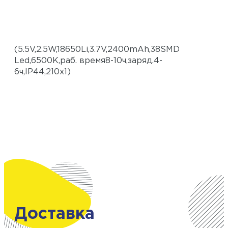
(5.5V,2.5W,18650Li,3.7V,2400mAh,38SMD
Led,6500К,раб. время8-10ч,заряд.4-
6ч,IP44,210х1)
Доставка