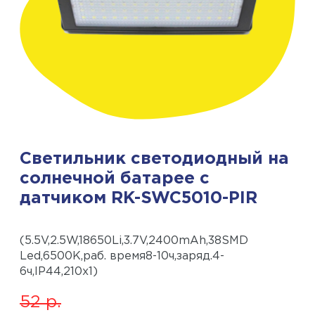
Светильник светодиодный на
солнечной батарее с
датчиком RK-SWC5010-PIR
(5.5V,2.5W,18650Li,3.7V,2400mAh,38SMD
Led,6500К,раб. время8-10ч,заряд.4-
6ч,IP44,210х1)
52
р.