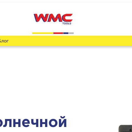
Блог
олнечной